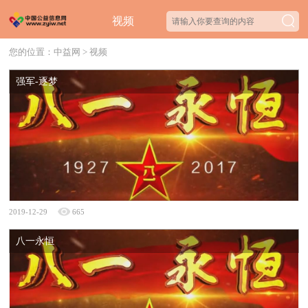
视频
您的位置：
中益网
>
视频
强军-逐梦
2019-12-29
665
八一永恒