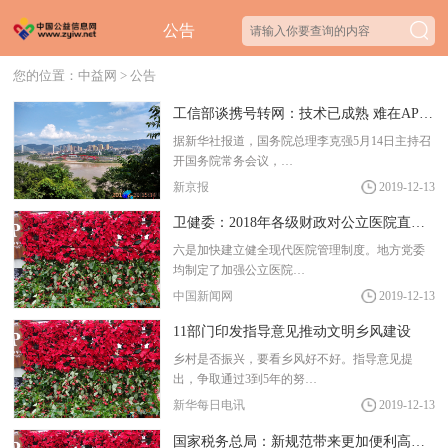
公告
您的位置：
中益网
>
公告
工信部谈携号转网：技术已成熟 难在APP服务携转
据新华社报道，国务院总理李克强5月14日主持召
开国务院常务会议，…
新京报
2019-12-13
卫健委：2018年各级财政对公立医院直接补助2705亿
六是加快建立健全现代医院管理制度。地方党委
均制定了加强公立医院…
中国新闻网
2019-12-13
11部门印发指导意见推动文明乡风建设
乡村是否振兴，要看乡风好不好。指导意见提
出，争取通过3到5年的努…
新华每日电讯
2019-12-13
国家税务总局：新规范带来更加便利高效的办税体验