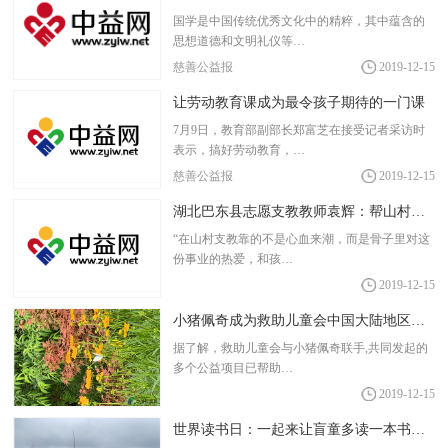
国学是中国传统优秀文化中的精粹，其中蕴含的
思想道德和文明礼仪等…
慈善公益报
2019-12-15
让劳动教育课成为最令孩子期待的一门课
7月9日，教育部副部长郑富芝在接受记者采访时
表示，搞好劳动教育，…
慈善公益报
2019-12-15
湖北巴东县志愿支教教师袁辉：帮山村孩子快乐成长
“在山村支教靠的不是心血来潮，而是骨子里对这
份事业的热爱，和孩…
2019-12-15
小猪佩奇成为救助儿童会中国大陆地区官方儿童大使
据了解，救助儿童会与小猪佩奇联手,共同发起的
多个公益项目已帮助…
2019-12-15
世界读书日：一起来让盲童多读一本书吧！