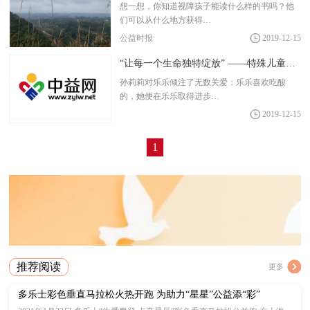
想一想，你知道视障孩子能读什么样的书吗？他
们可以从什么地方获得…
公益时报
2019-12-15
“让每一个生命独特绽放” ——特殊儿童融合教育实践扫描
孙莉莉对乐乐倾注了无数关爱：乐乐喜欢吃酸
的，她便在乐乐取得进步…
2019-12-15
1
推荐阅读
更多
多乐士彩色垂直马拉松火热开跑 为助力“星星”公益添“彩”