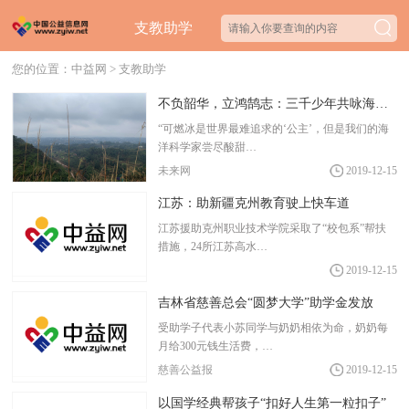
支教助学
您的位置：
中益网
>
支教助学
不负韶华，立鸿鹄志：三千少年共咏海洋强国梦
“可燃冰是世界最难追求的‘公主’，但是我们的海
洋科学家尝尽酸甜…
未来网
2019-12-15
江苏：助新疆克州教育驶上快车道
江苏援助克州职业技术学院采取了“校包系”帮扶
措施，24所江苏高水…
2019-12-15
吉林省慈善总会“圆梦大学”助学金发放
受助学子代表小苏同学与奶奶相依为命，奶奶每
月给300元钱生活费，…
慈善公益报
2019-12-15
以国学经典帮孩子“扣好人生第一粒扣子”