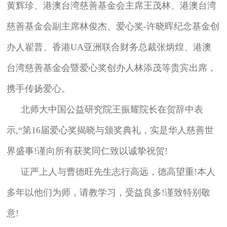
黄辉珍、港澳台湾慈善基金会主席王茂林、港澳台湾
慈善基金会副主席林俊杰、爱心奖-许晓晖纪念基金创
办人翟普、香港UA亚洲联合财务总裁张炳煌、港澳
台湾慈善基金会暨爱心奖创办人林添茂等贵宾出席，
携手传扬爱心。
北师大中国公益研究院王振耀院长在贺辞中表
示,“第16届爱心奖揭晓与颁奖典礼，实是华人慈善世
界盛事!谨向所有获奖同仁致以诚挚祝贺!
证严上人与曹德旺先生志行高远，德高望重!本人
多年以他们为师，请教学习，受益良多!谨致特别敬
意!