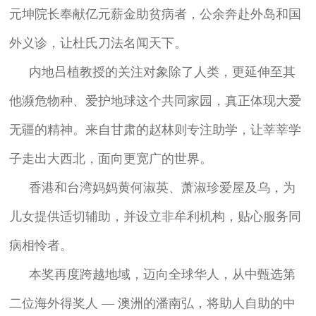
元坤院长奉献亿元薪金助贫病者，公余奔赴外岛和国
外义诊，让杜氏刀法名闻天下。
内地吕植教授的关注对象除了人类，更延伸至其
他濒危物种、爱护地球这个共同家园，真正体现大爱
无疆的精神。来自甘肃的赵林则专注助学，让莘莘学
子走出大西北，面向更宽广的世界。
香港和台湾妈妈黄何淑英、萧淑珍爱屋及乌，为
儿女提供适切辅助，并设立非牟利机构，贴心服务同
病相怜者。
本奖再度跨越地域，迈向全球华人，从中甄选第
二位海外得奖人 — 澳洲的潘南弘，将助人自助的中