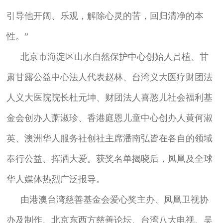
引导他开阔、乐观，解除心灵的苦，回归清净的本
性。”
北京市海淀区山水自然保护中心创始人吕植、甘
肃甘露公益中心法人代表赵林、台湾义大医疗财团法
人义大医院院长杜元坤、财团法人喜憨儿社会福利基
金会创办人萧淑珍、香港庭恩儿童中心创办人黄何淑
英、澳洲华人服务社创社主席潘南弘皆在各自的领域
奉行公益、挥洒大爱。获奖名单揭晓后，凤凰及全球
华人媒体热烈广泛报导。
由港澳台湾慈善基金会爱心奖主办、凤凰卫视协
办及制作、北京东西方慈善论坛、台湾八大电视、吴