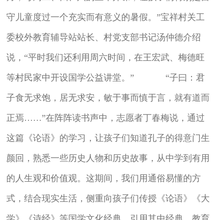
守儿童度过一个充实而有意义的暑假。”宝祥村关工
委校外教育辅导站站长、村党支部书记汤仲德介绍
说，“平时我们还利用周六时间，在王宏武、梅德旺
等村民家中开设国学公益讲堂。” “子曰：君
子食无求饱，居无求安，敏于事而慎于言，就有道而
正焉……”在阵阵读书声中，志愿者丁春梅说，通过
这篇《论语》的学习，让孩子们知道孔子的得意门生
颜回，熟悉一些历史人物和历史故事，从中学到有用
的人生观和价值观。这期间，我们用通俗易懂的方
式，结合现实生活，侧重向孩子们传授《论语》《大
学》《诗经》等国学文化经典，引用其中经典，教育