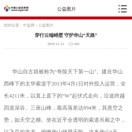
公益图片
您的位置：
中益网
>
公益图片
穿行云端峭壁 守护华山“天路”
2019-12-15
691
华山自古就被称为“奇险天下第一山”。建在华山
西峰下的太华索道于2013年4月1日对外投入运营，全
长4211米，以直上直下的“W”起伏式走向，沿途跨越
四道深谷、三座山峰，最高落差达894米，其悬空之
势，如天空之梯。坐在近乎全透明的索道吊厢之中，
以飞鸟的姿态，俯瞰华山绝壁天险，这条华山“天