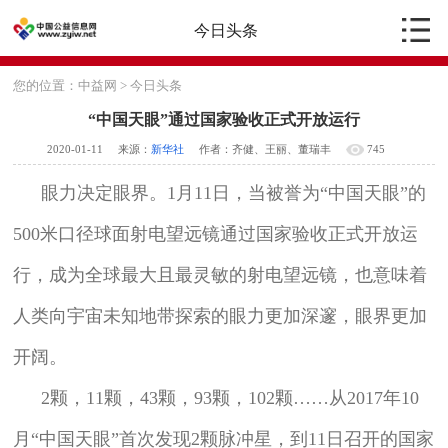
今日头条
您的位置：
中益网
>
今日头条
“中国天眼”通过国家验收正式开放运行
2020-01-11
来源：
新华社
作者：齐健、王丽、董瑞丰
745
眼力决定眼界。1月11日，当被誉为“中国天眼”的
500米口径球面射电望远镜通过国家验收正式开放运
行，成为全球最大且最灵敏的射电望远镜，也意味着
人类向宇宙未知地带探索的眼力更加深邃，眼界更加
开阔。
2颗，11颗，43颗，93颗，102颗……从2017年10
月“中国天眼”首次发现2颗脉冲星，到11日召开的国家