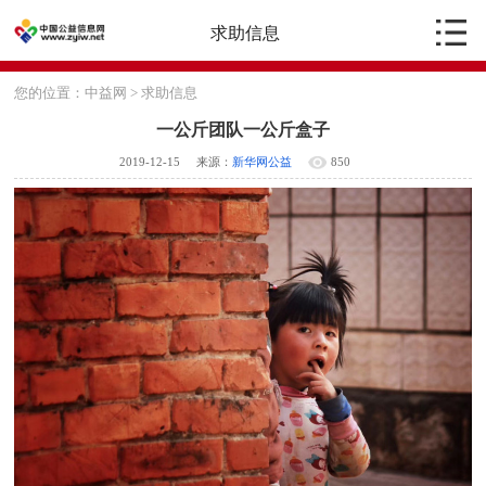
求助信息
您的位置：
中益网
>
求助信息
一公斤团队一公斤盒子
2019-12-15
来源：
新华网公益
850