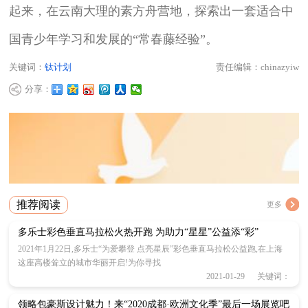
起来，在云南大理的素方舟营地，探索出一套适合中
国青少年学习和发展的“常春藤经验”。
关键词：
钛计划
责任编辑：chinazyiw
分享：
推荐阅读
更多
多乐士彩色垂直马拉松火热开跑 为助力“星星”公益添“彩”
2021年1月22日,多乐士“为爱攀登 点亮星辰”彩色垂直马拉松公益跑,在上海
这座高楼耸立的城市华丽开启!为你寻找
2021-01-29 关键词：
领略包豪斯设计魅力！来“2020成都·欧洲文化季”最后一场展览吧