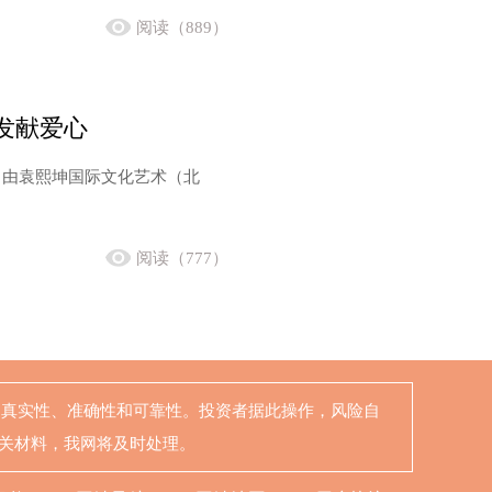
阅读（889）
发献爱心
，由袁熙坤国际文化艺术（北
阅读（777）
的真实性、准确性和可靠性。投资者据此操作，风险自
相关材料，我网将及时处理。