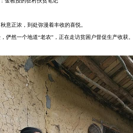
题：金教授的驻村扶贫笔记
，秋意正浓，到处弥漫着丰收的喜悦。
，俨然一个地道“老农”，正在走访贫困户督促生产收获