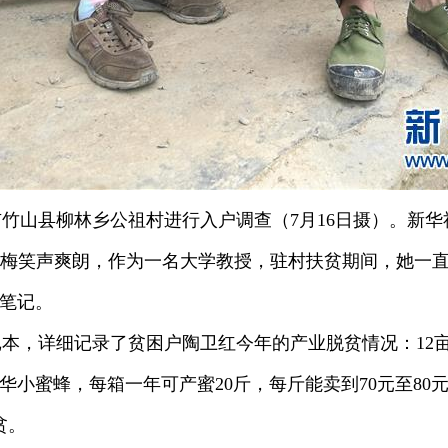
竹山县柳林乡公祖村进行入户调查（7月16日摄）。新华
金梅笑声爽朗，作为一名大学教授，驻村扶贫期间，她一
查笔记。
本，详细记录了贫困户陶卫红今年的产业脱贫情况：12
华小蜜蜂，每箱一年可产蜜20斤，每斤能卖到70元至80
贫。