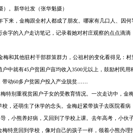
日摄）。新华社发（张华魁摄）
年下来，金梅跟全村人都成了朋友。哪家有几口人、因何
万余字的入户走访笔记，记录着她对村庄观察的点点滴滴
金梅和其他驻村干部群策群力，公祖村的变化看得见：村
植户中就有45户贫困户亩均收入3500元以上，鼓励村民
，带动60多户贫困户投入产业脱贫……
金梅特别重视贫困户子女的受教育情况。一次走访中，金
学校，还萌生了休学的念头。金梅赶紧带孩子去医院看病
开导，小熊养好病，又回到了学校上课。去年高考，小伙
金梅特意回到学校，像对自己的孩子一样，领着小熊办理