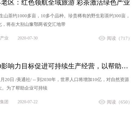
县老区：红色领航全域旅游 彩茶激活绿色产业
生山茶约1000多亩，10多个品种。珍贵稀有的野生彩茶约300亩，
化，将在大别山豫鄂两省交汇地带
产业
2020-07-30
阅读（717）
艺康2030影响力目标促进可持续生产经营，以帮助行业实现更远大的目标
7月20日 /美通社/ -- 到2030年，世界人口将增加10亿，对自然资源
大。为了帮助企业可持续
集团
2020-07-22
阅读（650）