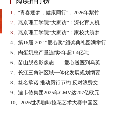
阅读排行榜
1、
"青春逐梦，健康同行"，2026年紫竹青春健康校园行在京启动
2、
燕京理工学院“大家访”：深化育人机制，凝聚家校合力
3、
燕京理工学院“大家访”：家校共筑梦，师生连心访
4、
第16届.2021“爱心奖”颁奖典礼圆满举行
5、
肉蛋奶总产量连续8年超1.4亿吨
6、
苗山脱贫影像志——爱心送医到乌英
7、
长江三角洲区域一体化发展规划纲要
8、
签名承诺 推动厉行节约 反对浪费文明新风尚
9、
迪卡侬集团2025年GMV达207亿欧元，以全产业链一体化优势驱动业绩增长与可持续转型
10、
2026世界咖啡拉花艺术大赛中国区总决赛收官，雀巢专业餐饮以品质护航赛事