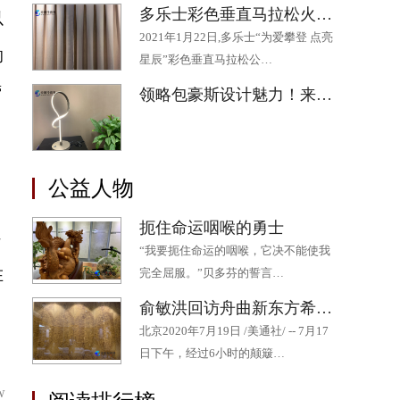
多乐士彩色垂直马拉松火热开跑 为助力“星星”公益添“彩”
以
2021年1月22日,多乐士“为爱攀登 点亮
响
星辰”彩色垂直马拉松公…
营
领略包豪斯设计魅力！来“2020成都·欧洲文化季”最后一场展览吧
。
公益人物
扼住命运咽喉的勇士
持
“我要扼住命运的咽喉，它决不能使我
在
完全屈服。”贝多芬的誓言…
俞敏洪回访舟曲新东方希望小学 十年持续帮扶为山区孩子点燃希望
北京2020年7月19日 /美通社/ -- 7月17
日下午，经过6小时的颠簸…
w