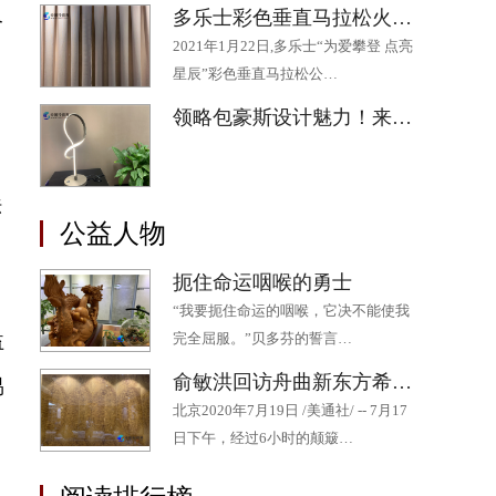
多乐士彩色垂直马拉松火热开跑 为助力“星星”公益添“彩”
个
2021年1月22日,多乐士“为爱攀登 点亮
星辰”彩色垂直马拉松公…
领略包豪斯设计魅力！来“2020成都·欧洲文化季”最后一场展览吧
法
公益人物
扼住命运咽喉的勇士
“我要扼住命运的咽喉，它决不能使我
益
完全屈服。”贝多芬的誓言…
俞敏洪回访舟曲新东方希望小学 十年持续帮扶为山区孩子点燃希望
易
北京2020年7月19日 /美通社/ -- 7月17
日下午，经过6小时的颠簸…