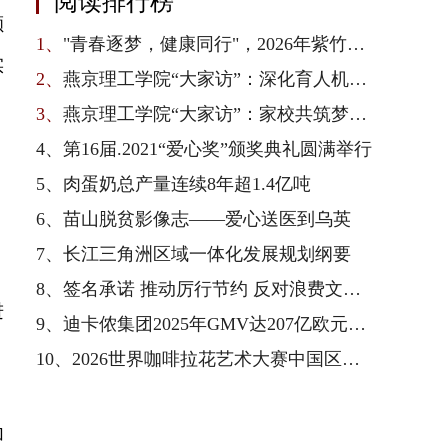
阅读排行榜
额
1、
"青春逐梦，健康同行"，2026年紫竹青春健康校园行在京启动
实
2、
燕京理工学院“大家访”：深化育人机制，凝聚家校合力
3、
燕京理工学院“大家访”：家校共筑梦，师生连心访
4、
第16届.2021“爱心奖”颁奖典礼圆满举行
5、
肉蛋奶总产量连续8年超1.4亿吨
6、
苗山脱贫影像志——爱心送医到乌英
，
7、
长江三角洲区域一体化发展规划纲要
，
8、
签名承诺 推动厉行节约 反对浪费文明新风尚
进
9、
迪卡侬集团2025年GMV达207亿欧元，以全产业链一体化优势驱动业绩增长与可持续转型
10、
2026世界咖啡拉花艺术大赛中国区总决赛收官，雀巢专业餐饮以品质护航赛事
加