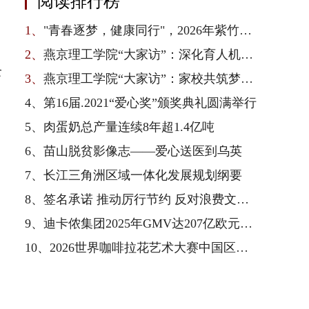
阅读排行榜
1、
"青春逐梦，健康同行"，2026年紫竹青春健康校园行在京启动
2、
燕京理工学院“大家访”：深化育人机制，凝聚家校合力
食
3、
燕京理工学院“大家访”：家校共筑梦，师生连心访
4、
第16届.2021“爱心奖”颁奖典礼圆满举行
5、
肉蛋奶总产量连续8年超1.4亿吨
6、
苗山脱贫影像志——爱心送医到乌英
7、
长江三角洲区域一体化发展规划纲要
8、
签名承诺 推动厉行节约 反对浪费文明新风尚
9、
迪卡侬集团2025年GMV达207亿欧元，以全产业链一体化优势驱动业绩增长与可持续转型
10、
2026世界咖啡拉花艺术大赛中国区总决赛收官，雀巢专业餐饮以品质护航赛事