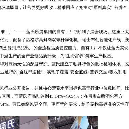
的玻璃肠胃，让营养更好吸收，精准回应了宠主对"原料真实""营养全
准工厂" —— 蓝氏所属集团的自有工厂"搬"到了展会现场。这座亚太
3亿元，配备了温格尔高鲜肉双螺杆膨化机、瑞士布勒智能化产线、
料溯源到成品出厂的全流程品质管控能力。自有工厂不仅让蓝氏实现
中游生产的全产业链品质升级，为"生命富养"筑牢生产根基。
牌对宠物天性的深度守护。蓝氏建立了独具特色的批批检测体系，
业通行的"合规型送检"，实现了覆盖"安全底线+营养充足+吸收利用
见行业公开报告，并且核心营养水平指标也高于行业中位数区间。
间，而蓝氏产品则达到45.14%~49.54%；在胃蛋白酶消化率方
~97.4%。蓝氏始终以更全面、更严苛的要求，给予宠物高标准的天性守