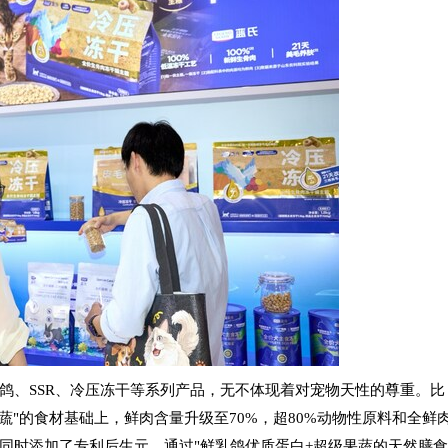
鸽、SSR、冷压冻干等系列产品，无不体现着对宠物天性的尊重。比
蔬"的食材基础上，鲜肉含量升级至70%，超80%动物性原料和全鲜
同时添加了专利后生元，通过"鲜乳鸽优质蛋白+超级果蔬的天然膳食