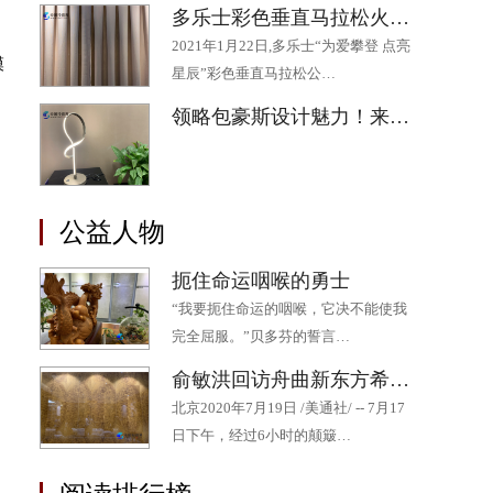
多乐士彩色垂直马拉松火热开跑 为助力“星星”公益添“彩”
2021年1月22日,多乐士“为爱攀登 点亮
模
星辰”彩色垂直马拉松公…
领略包豪斯设计魅力！来“2020成都·欧洲文化季”最后一场展览吧
公益人物
扼住命运咽喉的勇士
“我要扼住命运的咽喉，它决不能使我
完全屈服。”贝多芬的誓言…
俞敏洪回访舟曲新东方希望小学 十年持续帮扶为山区孩子点燃希望
北京2020年7月19日 /美通社/ -- 7月17
日下午，经过6小时的颠簸…