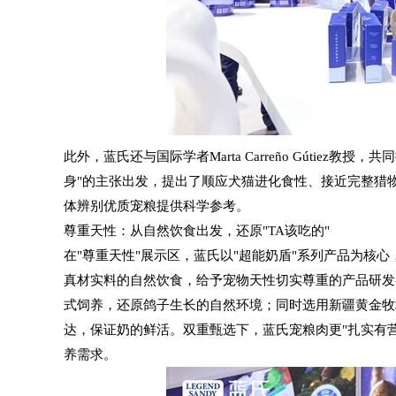
此外，蓝氏还与国际学者Marta Carreño Gútie
身"的主张出发，提出了顺应犬猫进化食性、接近完整猎
体辨别优质宠粮提供科学参考。
尊重天性：从自然饮食出发，还原
"TA
该吃的
"
在"尊重天性"展示区，蓝氏以"超能奶盾"系列产品为核
真材实料的自然饮食，给予宠物天性切实尊重的产品研发
式饲养，还原鸽子生长的自然环境；同时选用新疆黄金牧
达，保证奶的鲜活。双重甄选下，蓝氏宠粮肉更"扎实有
养需求。