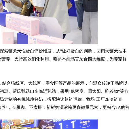
z教授，共同探索猫犬天性蛋白评价维度，从"让好蛋白的判断，回归犬猫天性本
物营养、支持高效消化利用、唤起本能感官采食四大维度，为养宠群
心，结合猫线区、犬线区、零食区等产品的展示，向观众传递了品牌以
初衷。蓝氏甄选山东临沂乳鸽，采用"低密度、晒太阳、吃谷物"等方
场定制的有机纯净好奶，搭配快速短链运输，牧场-工厂2h冷链直
营养"，长肌肉、不虚胖；新鲜奶源浓缩更多微量元素，更贴合TA的