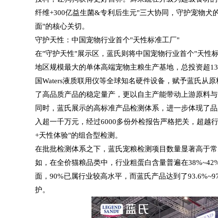
纤维+300亿益生菌&专利后生元"三大协同，守护宠物犬
面"的核心关切。
守护天性：中国宠物行业首个
"
天性标准工厂
"
在"守护天性"展示区，蓝氏则将中国宠物行业首个"天性标
地区规模最大的单体高端宠物主粮生产基地，总投资超1
国Waters液质联用仪等全球
知名
硬件设备，赋予蓝氏从原
了高品质产品的稳定量产，更以自主产能带动上游原料与
同时，蓝氏展示的高标准产品检测体系，进一步体现了品
入超一千万元，经过6000多份外检报告严格把关，超越行
+天性体验"的组合型检测。
在批批检测体系之下，蓝氏宠粮检测项目数量显著高于常
如，在全价猫粮品类中，行业粗蛋白含量普遍在38%~42%区
面，90%已属行业较高水平，而蓝氏产品达到了93.6%
护。