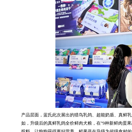
产品层面，蓝氏此次展出的猎鸟乳鸽、超能奶盾、真鲜乳
如，升级后的真鲜乳鸽全价鲜肉犬粮，在"9种新鲜肉蛋果
投料，让狗狗获得更好营养。鲜果蔬在升级为超级食材的