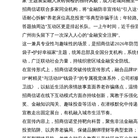
家"主题展架融入灰砖骑楼的独特风貌，成为老城商圈里
招商信诺联合多家同业机构，将"金融防非宣传站"引入
语耐心拆解"养老床位高息投资"等典型诈骗手法；年轻路
答题抽周边"互动区更是排起长队。一上午时间，近千份
广州街头留下了一次深入人心的"金融安全注脚"。
这一兼具专业性与趣味性的场景，是招商信诺2026年防范
袋子•护好幸福家"主题，统筹总部及全国分支机构，系
动，广泛联动社会力量，持续织密区域金融安全防线。
在宣传形式上，招商信诺突破传统宣传形式，融合品牌IP
IP"树精灵"与活动IP"钱袋子"的专属视觉体系外，公司
卫战》，以贴近生活的亲情故事直面养老诈骗痛点，温情
招商信诺在线下互动模式方面亦持续创新，寓教于乐强化
奖、金融知识闯关、趣味投壶等活动，在潜移默化中传递
宣教走出固定展台，有机融入城市生活节奏。
在宣传内容上，招商信诺坚持靶向科普，聚焦非法金融高
投资陷阱、以房养老骗局、保健品捆绑理财等典型套路；