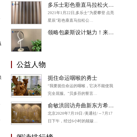
多乐士彩色垂直马拉松火热开跑 为助力“星星”公益添“彩”
2021年1月22日,多乐士“为爱攀登 点亮
非
星辰”彩色垂直马拉松公…
领略包豪斯设计魅力！来“2020成都·欧洲文化季”最后一场展览吧
钱
公益人物
扼住命运咽喉的勇士
保
“我要扼住命运的咽喉，它决不能使我
完全屈服。”贝多芬的誓言…
非
俞敏洪回访舟曲新东方希望小学 十年持续帮扶为山区孩子点燃希望
北京2020年7月19日 /美通社/ -- 7月17
老
日下午，经过6小时的颠簸…
利