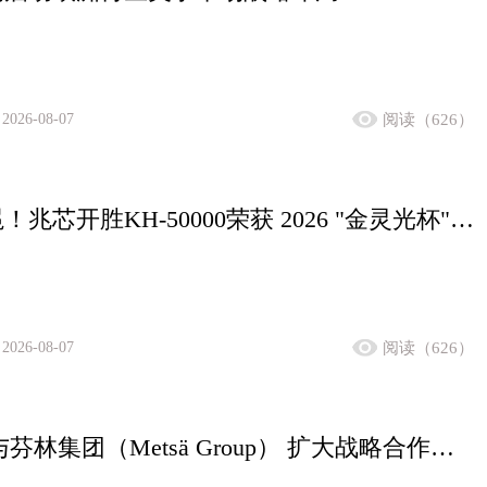
2026-08-07
阅读（626）
双冠加冕！兆芯开胜KH‑50000荣获 2026 "金灵光杯" 专题赛一等奖、总决赛金奖
2026-08-07
阅读（626）
Infosys 与芬林集团（Metsä Group） 扩大战略合作，推动人工智能驱动的 IT 转型