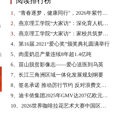
阅读排行榜
一
，
1、
"青春逐梦，健康同行"，2026年紫竹青春健康校园行在京启动
2、
燕京理工学院“大家访”：深化育人机制，凝聚家校合力
地
3、
燕京理工学院“大家访”：家校共筑梦，师生连心访
运
4、
第16届.2021“爱心奖”颁奖典礼圆满举行
5、
肉蛋奶总产量连续8年超1.4亿吨
稿
6、
苗山脱贫影像志——爱心送医到乌英
7、
长江三角洲区域一体化发展规划纲要
8、
签名承诺 推动厉行节约 反对浪费文明新风尚
9、
迪卡侬集团2025年GMV达207亿欧元，以全产业链一体化优势驱动业绩增长与可持续转型
10、
2026世界咖啡拉花艺术大赛中国区总决赛收官，雀巢专业餐饮以品质护航赛事