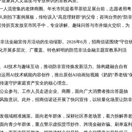
一道兼具人文温度与专业辨识的宣教风景。
这一人流密集的老牌商圈。年长市民提着早茶驻足展台前，志愿者用粤
人则拍下案例展板，传给误入"高息理财群"的父母；咨询台旁的"防
宣传折页发放至市民手中，专业讲解、趣味问答与市井烟火交织，为
非法金融宣传月活动的生动缩影。2026年6月，招商信诺围绕"守住
统化开展多层次、广覆盖、特色鲜明的防范非法金融主题宣教系列活
、AI技术与趣味互动，推动防非宣传焕发新活力。除构建融合自有
积极运用AI技术赋能内容创作，推出原创AI动画短视频《奶奶"养老钱"
传递守护家庭资产安全的核心理念。
公众参与。工作人员走进企业、商圈，面向广大消费者推出答题抽
风险意识。此外，招商信诺还开展了快闪宣传，以轻量化场景让防
发领域精准施策。面向老年群体，深耕社区养老场景，着力拆解养
面向青少年群体，重点警示虚拟货币炒作、跨境金融诈骗、刷单返