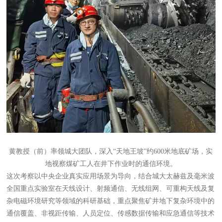
黄教授（前）率领城大团队，深入“天地王坡”约600米地底矿场，实
地视察煤矿工人在井下作业时的通信环境。
这次
考察以中央企业真实应用场景为导向，结合城大太赫兹及毫米波
全国重点实验室在天线设计、射频通信、无线组网、可重构天线及复
杂电磁环境研究等领域的科研基础，重点聚焦矿井地下复杂环境中的
通信覆盖、非视距传输、人员定位、传感数据传输和应急通信等技术