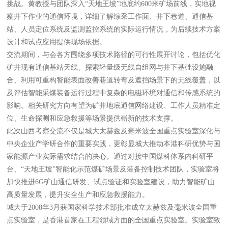
挑战。黄教授与团队深入“天地王坡”地底约600米矿场前线，实地视
察井下作业的通信环境，详细了解综采工作面、井下巷道、通信基
站、人员定位系统及监测监控系统的实际运行情况，为后续技术方案
设计和试点应用提供现场依据。
交流期间，与会各方围绕多项技术路径的可行性展开讨论，包括优化
矿井现有通信基站天线、探索轻量级无线自组网与井下基础设施融
合、利用可重构智能表面改善巷道转弯及遮挡场景下的无线覆盖，以
及评估智能采煤装备运行过程中复杂的电磁环境对通信和传感系统的
影响。相关研究方向有望为矿井地底通信网络建设、工作人员精准定
位、生命探测和应急救援等场景提供崭新的技术支撑。
此次山西考察交流不仅是城大太赫兹及毫米波全国重点实验室深化与
中央企业产学研合作的重要实践，更彰显城大推动本港科研优势与国
家能源产业实际需求结合的决心。通过对接中国煤科体系内科研平
台、“天地王坡”智能化示范煤矿场景及装备控制技术团队，实验室将
加快推进6G矿山通信研发、试点验证和实验室建设，助力智能矿山
高质量发展，提升安全生产和应急救援能力。
城大于2008年3月获国家科学技术部批准成立太赫兹及毫米波全国重
点实验室，是香港首家在工程领域方面的全国重点实验室。实验室致