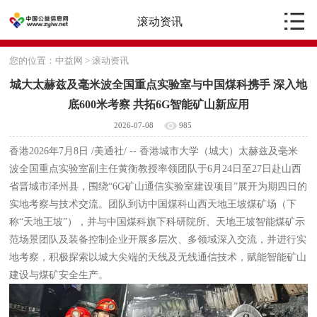
滚动资讯
您的位置：
中益网
>
滚动资讯
城大太赫兹及毫米波全国重点实验室与中国煤科携手 深入地
底600米考察 共拓6G智能矿山新应用
2026-07-08
985
香港
2026年7月8日
/美通社/ -- 香港城市大学（城大）太赫兹及毫米
波全国重点实验室副主任
黄衡教授
率领团队于6月24日至27日赴山西
省晋城市泽州县，围绕“6G矿山通信实验室建设项目”展开为期四日的
实地考察与技术交流。团队到访中国煤科山西天地王坡煤矿场（下
称“天地王坡”），并与中国煤科旗下科研院所、天地王坡智能煤矿示
范场景团队及装备控制企业开展多层次、多领域深入交流，并进行实
地考察，积极探索以城大尖端的天线及无线通信技术，赋能智能矿山
建设与煤矿安全生产。