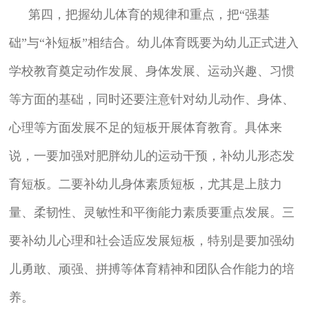
第四，把握幼儿体育的规律和重点，把“强基
础”与“补短板”相结合。幼儿体育既要为幼儿正式进入
学校教育奠定动作发展、身体发展、运动兴趣、习惯
等方面的基础，同时还要注意针对幼儿动作、身体、
心理等方面发展不足的短板开展体育教育。具体来
说，一要加强对肥胖幼儿的运动干预，补幼儿形态发
育短板。二要补幼儿身体素质短板，尤其是上肢力
量、柔韧性、灵敏性和平衡能力素质要重点发展。三
要补幼儿心理和社会适应发展短板，特别是要加强幼
儿勇敢、顽强、拼搏等体育精神和团队合作能力的培
养。