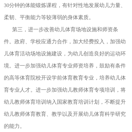
30分钟的体能锻炼课程，有针对性地发展幼儿力量、
柔韧、平衡能力等较薄弱的身体素质。
第三，进一步改善幼儿体育场地设施和师资条
件。政府、学校应通力合作，加大经费投入，加强幼
儿体育活动场地设施建设，为幼儿创造良好的运动环
境。进一步加强幼儿体育专业师资培养，鼓励有条件
的高等体育院校开设学前体育教育专业，培养幼儿体
育专业人才。进一步加强幼儿教师体育专项培训，将
幼儿教师体育培训纳入国家教育培训计划，不断提升
幼儿教师体育教育、教学以及开展幼儿体育科学研究
的能力。