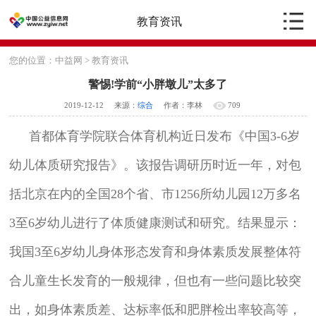
教育资讯
您的位置：
中益网
>
教育资讯
警惕!学前“小胖墩儿”太多了
2019-12-12
来源：
综合
作者：李林
709
首都体育学院联合体育机构近日发布《中国3-6岁
幼儿体质研究报告》。该报告调研历时近一年，对包
括北京在内的全国28个省、市1256所幼儿园12万多名
3至6岁幼儿进行了体质健康测试和研究。结果显示：
我国3至6岁幼儿身体形态发育和身体素质发展整体符
合儿童生长发育的一般规律，但也有一些问题比较突
出，如身体素质差、达标率低和肥胖检出率较高等，