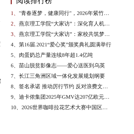
阅读排行榜
1、
"青春逐梦，健康同行"，2026年紫竹青春健康校园行在京启动
业
2、
燕京理工学院“大家访”：深化育人机制，凝聚家校合力
3、
燕京理工学院“大家访”：家校共筑梦，师生连心访
度
4、
第16届.2021“爱心奖”颁奖典礼圆满举行
5、
肉蛋奶总产量连续8年超1.4亿吨
6、
苗山脱贫影像志——爱心送医到乌英
7、
长江三角洲区域一体化发展规划纲要
建
8、
签名承诺 推动厉行节约 反对浪费文明新风尚
9、
迪卡侬集团2025年GMV达207亿欧元，以全产业链一体化优势驱动业绩增长与可持续转型
10、
2026世界咖啡拉花艺术大赛中国区总决赛收官，雀巢专业餐饮以品质护航赛事