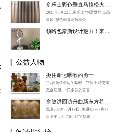
多乐士彩色垂直马拉松火热开跑 为助力“星星”公益添“彩”
七
2021年1月22日,多乐士“为爱攀登 点亮
星辰”彩色垂直马拉松公…
领略包豪斯设计魅力！来“2020成都·欧洲文化季”最后一场展览吧
公益人物
业
扼住命运咽喉的勇士
“我要扼住命运的咽喉，它决不能使我
家
完全屈服。”贝多芬的誓言…
俞敏洪回访舟曲新东方希望小学 十年持续帮扶为山区孩子点燃希望
北京2020年7月19日 /美通社/ -- 7月17
日下午，经过6小时的颠簸…