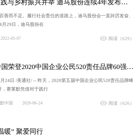
“双碳”实践与乡村振兴并举 迪马股份连续4年发布社会责任报告
，百善而不足。履行社会责任的道路上，迪马股份会一直踔厉发奋、
4月29日，迪马股份在
2022-05-07
阅读（629）
赛莱默中国荣登2020中国企业公民520责任品牌60强榜单
6月24日 /美通社/ -- 昨天，2020第五届中国企业公民520责任品牌峰
开，赛莱默凭借对于践行
默中国
2020-06-24
阅读（626）
温暖” 聚爱同行