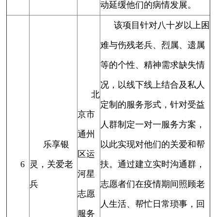
动延缓他们的病情发展。
该项目针对八十岁以上困
难与伤残老兵、烈属、遗属
等的个性、精神需求缺失情
况，以线下线上结合及私人
北
定制的服务形式，针对受益
京市
人群制定一对一服务方案，
通州
乐享银
以此实现对他们的关爱和帮
区运
6
灵，关爱老
扶。通过建立实时沟通群，
河星
兵
志愿者们在疫情期间照顾老
志愿
人生活、帮忙日常琐事，回
服务