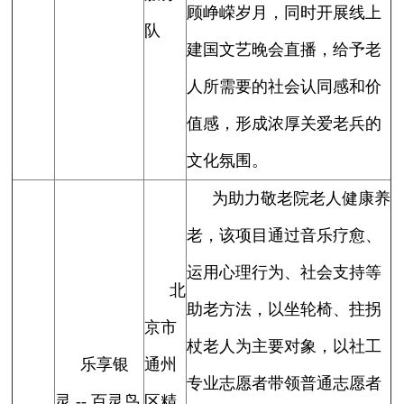
顾峥嵘岁月，同时开展线上
队
建国文艺晚会直播，给予老
人所需要的社会认同感和价
值感，形成浓厚关爱老兵的
文化氛围。
为助力敬老院老人健康养
老，该项目通过音乐疗愈、
运用心理行为、社会支持等
北
助老方法，以坐轮椅、拄拐
京市
杖老人为主要对象，以社工
乐享银
通州
专业志愿者带领普通志愿者
灵 -- 百灵鸟
区精