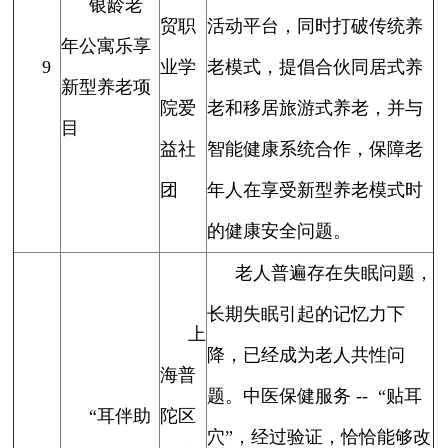
银龄老
贸职
活动平台，同时打破传统养
年公寓乐享
9
业学
老模式，提倡合伙同居式养
新型养老项
院爱
老和移居旅游式养老，并与
目
益社
智能健康系统合作，保障老
团
年人在享受新型养老模式时
的健康安全问题。
老人普遍存在失眠问题，
长期失眠引起的记忆力下
上
降，已经成为老人共性问
海普
题。中医保健服务 -- “贴耳
“耳伴助
陀区
穴”，经过验证，恰恰能够改