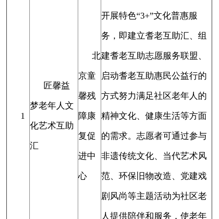
开展特色“3+”文化普惠服
务，即建立耆老互助汇、组
北
建耆老互助志愿服务联盟、
京童
启动耆老互助惠民公益行的
匠馨益
馨残
方式努力满足社区老年人的
梦老年人文
1
障康
精神文化、健康生活等方面
化艺术互助
复促
的需求。志愿者可通过参与
汇
进中
非遗传统文化、当代艺术风
心
范、环保旧物改造、党建戏
剧风尚等主题活动为社区老
人提供陪伴和服务，使老年