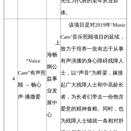
先生为代表的老年从业群
体。
该项目是对2019年‘Music
Care’音乐照顾项目的延续，
上
致力于培养一批有志于从事
海畅
“Voice
有声演播的身心障碍残障人
炯公
Care”有声照
士，以“声音”为桥梁，嫁接
4
益事
顾 -- 畅心
起广大残障人士和中高龄长
业发
声·播撒爱
者，为长者们带去一份饱含
展中
爱意的精神食粮。同时，也
心
为残障人士铺就一条相对舒