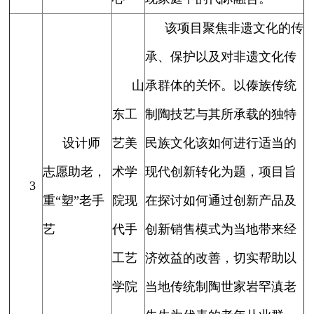
该项目聚焦非遗文化的传
承、保护以及对非遗文化传
山
承群体的关怀。以傣族传统
东工
制陶技艺与其所承载的独特
设计师
艺美
民族文化该如何进行适当的
志愿助老，
术学
现代创新转化为题，项目旨
3
重“塑”老手
院现
在探讨如何通过创新产品及
艺
代手
创新销售模式为当地带来经
工艺
济效益的改善，切实帮助以
学院
当地传统制陶世家岩罕滇老