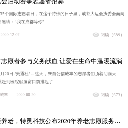
运会启动赛事志愿者招募
是第35个国际志愿者日，在这个特殊的日子里，成都大运会执委会面向
出邀请：“我在成都等你”
2020-12-07
阅读（689）
丰志愿者参与义务献血 让爱在生命中温暖流淌
8月20日 /美通社/ -- 这天，来自公信诚丰的志愿者们顶着阴雨天
就赶到医院献血窗口前排起了
诚丰
2020-08-20
阅读（673）
助力健康养老，特灵科技公布2020年养老志愿服务创新大赛优胜项目