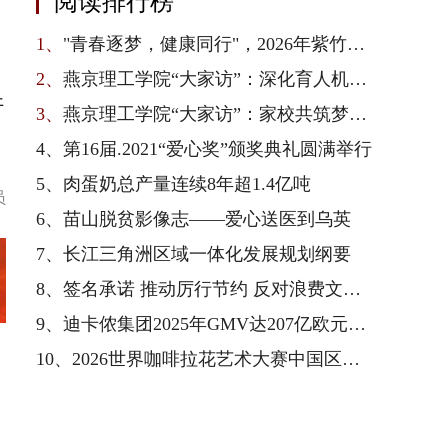
阅读排行榜
1、
"青春逐梦，健康同行"，2026年紫竹青春健康校园行在京启动
2、
燕京理工学院“大家访”：深化育人机制，凝聚家校合力
开
3、
燕京理工学院“大家访”：家校共筑梦，师生连心访
4、
第16届.2021“爱心奖”颁奖典礼圆满举行
5、
肉蛋奶总产量连续8年超1.4亿吨
员
6、
苗山脱贫影像志——爱心送医到乌英
7、
长江三角洲区域一体化发展规划纲要
8、
签名承诺 推动厉行节约 反对浪费文明新风尚
9、
迪卡侬集团2025年GMV达207亿欧元，以全产业链一体化优势驱动业绩增长与可持续转型
10、
2026世界咖啡拉花艺术大赛中国区总决赛收官，雀巢专业餐饮以品质护航赛事