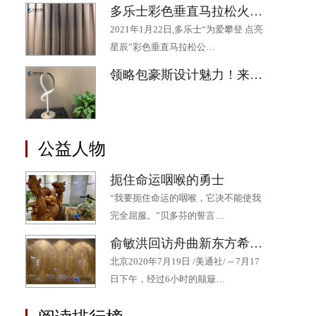
多乐士彩色垂直马拉松火热开跑 为助力“星星”公益添“彩”
2021年1月22日,多乐士“为爱攀登 点亮
星辰”彩色垂直马拉松公…
领略包豪斯设计魅力！来“2020成都·欧洲文化季”最后一场展览吧
公益人物
扼住命运咽喉的勇士
“我要扼住命运的咽喉，它决不能使我
完全屈服。”贝多芬的誓言…
俞敏洪回访舟曲新东方希望小学 十年持续帮扶为山区孩子点燃希望
北京2020年7月19日 /美通社/ -- 7月17
日下午，经过6小时的颠簸…