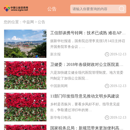
公告
您的位置：
中益网
>
公告
工信部谈携号转网：技术已成熟 难在APP服务携转
据新华社报道，国务院总理李克强5月14日主持召
开国务院常务会议，…
新京报
2019-12-13
卫健委：2018年各级财政对公立医院直接补助2705亿
六是加快建立健全现代医院管理制度。地方党委
均制定了加强公立医院…
中国新闻网
2019-12-13
11部门印发指导意见推动文明乡风建设
乡村是否振兴，要看乡风好不好。指导意见提
出，争取通过3到5年的努…
新华每日电讯
2019-12-13
国家税务总局：新规范带来更加便利高效的办税体验