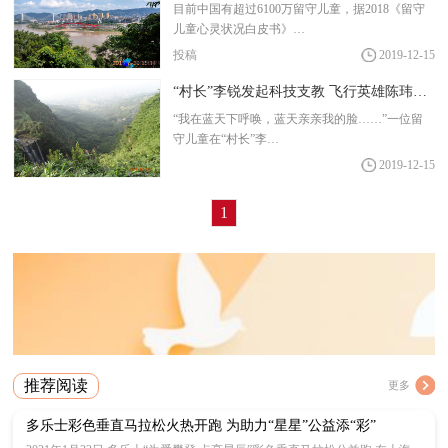
目前中国有超过6100万留守儿童，据2018《留守
儿童心灵状况白皮书》…
投稿
2019-12-15
“村长”李锐发起科技支教 飞行英雄陈玮开启梦和远方
“我在蓝天下呼唤，蓝天亲亲我的脸……”一位留
守儿童在“村长”李…
2019-12-15
1
推荐阅读
更多
多乐士彩色垂直马拉松火热开跑 为助力“星星”公益添“彩”