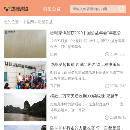
明星公益
您的位置：
中益网
>
明星公益
歌唱家谭晶获2020中国公益年会“年度公益人物” 被评“中国新生母亲”代言人
12月23日,由《公益时报》社主办,腾讯公益慈善基
金会、河仁慈善基金…
投稿
2020-12-25
谭晶发起捐建 西藏11所希望工程快乐音乐教室揭牌
0月9日，由著名歌唱家谭晶发起捐建的昌都市第
二所希望工程快乐音乐…
互联网
2020-10-10
捐款55万两天后收到999朵玫瑰 邓超予是真正的“予人玫瑰，手留余香”
短短几小时的演唱会，却让宜都这座城市一下变
得炽热起来。这一首爱…
投稿
2020-09-19
陈坤2018行走的力量收官 每一刻都是最好的自己