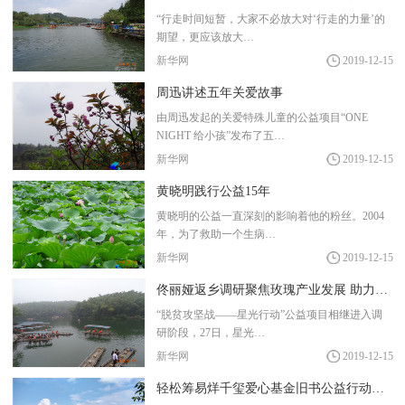
“行走时间短暂，大家不必放大对‘行走的力量’的
期望，更应该放大…
新华网
2019-12-15
周迅讲述五年关爱故事
由周迅发起的关爱特殊儿童的公益项目“ONE
NIGHT 给小孩”发布了五…
新华网
2019-12-15
黄晓明践行公益15年
黄晓明的公益一直深刻的影响着他的粉丝。2004
年，为了救助一个生病…
新华网
2019-12-15
佟丽娅返乡调研聚焦玫瑰产业发展 助力精准扶贫
“脱贫攻坚战——星光行动”公益项目相继进入调
研阶段，27日，星光…
新华网
2019-12-15
轻松筹易烊千玺爱心基金旧书公益行动燃爆寒冬