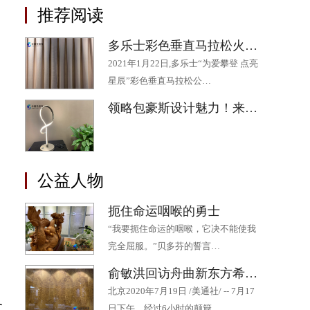
推荐阅读
多乐士彩色垂直马拉松火热开跑 为助力“星星”公益添“彩”
2021年1月22日,多乐士“为爱攀登 点亮
星辰”彩色垂直马拉松公…
领略包豪斯设计魅力！来“2020成都·欧洲文化季”最后一场展览吧
公益人物
扼住命运咽喉的勇士
“我要扼住命运的咽喉，它决不能使我
完全屈服。”贝多芬的誓言…
俞敏洪回访舟曲新东方希望小学 十年持续帮扶为山区孩子点燃希望
北京2020年7月19日 /美通社/ -- 7月17
务
日下午，经过6小时的颠簸…