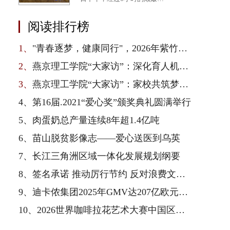
阅读排行榜
1、
"青春逐梦，健康同行"，2026年紫竹青春健康校园行在京启动
2、
燕京理工学院“大家访”：深化育人机制，凝聚家校合力
3、
燕京理工学院“大家访”：家校共筑梦，师生连心访
4、
第16届.2021“爱心奖”颁奖典礼圆满举行
5、
肉蛋奶总产量连续8年超1.4亿吨
6、
苗山脱贫影像志——爱心送医到乌英
7、
长江三角洲区域一体化发展规划纲要
8、
签名承诺 推动厉行节约 反对浪费文明新风尚
9、
迪卡侬集团2025年GMV达207亿欧元，以全产业链一体化优势驱动业绩增长与可持续转型
10、
2026世界咖啡拉花艺术大赛中国区总决赛收官，雀巢专业餐饮以品质护航赛事