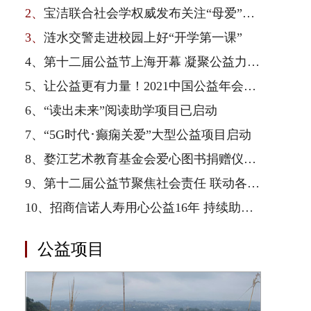
2、
宝洁联合社会学权威发布关注“母爱”公益白皮书
3、
涟水交警走进校园上好“开学第一课”
4、
第十二届公益节上海开幕 凝聚公益力量 益起向未来
5、
让公益更有力量！2021中国公益年会成功举行
6、
“读出未来”阅读助学项目已启动
7、
“5G时代･癫痫关爱”大型公益项目启动
8、
婺江艺术教育基金会爱心图书捐赠仪式在平乡县油召中学举行
9、
第十二届公益节聚焦社会责任 联动各界为爱发声
10、
招商信诺人寿用心公益16年 持续助捐守护健康童年
公益项目