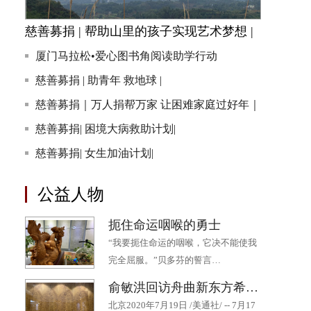
慈善募捐 | 帮助山里的孩子实现艺术梦想 |
厦门马拉松•爱心图书角阅读助学行动
慈善募捐 | 助青年 救地球 |
慈善募捐｜万人捐帮万家 让困难家庭过好年｜
慈善募捐| 困境大病救助计划|
慈善募捐| 女生加油计划|
公益人物
扼住命运咽喉的勇士
“我要扼住命运的咽喉，它决不能使我
完全屈服。”贝多芬的誓言…
俞敏洪回访舟曲新东方希望小学 十年持续帮扶为山区孩子点燃希望
北京2020年7月19日 /美通社/ -- 7月17