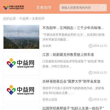
支教助学
您的位置：
中益网
>
支教助学
不负韶华，立鸿鹄志：三千少年共咏海洋强国梦
“可燃冰是世界最难追求的‘公主’，但是我们的海
洋科学家尝尽酸甜…
未来网
2019-12-15
江苏：助新疆克州教育驶上快车道
江苏援助克州职业技术学院采取了“校包系”帮扶
措施，24所江苏高水…
2019-12-15
吉林省慈善总会“圆梦大学”助学金发放
受助学子代表小苏同学与奶奶相依为命，奶奶每
月给300元钱生活费，…
慈善公益报
2019-12-15
以国学经典帮孩子“扣好人生第一粒扣子”