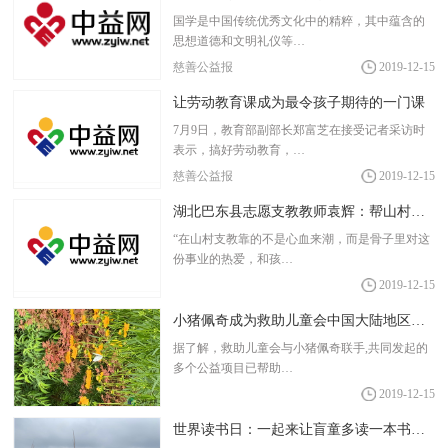
国学是中国传统优秀文化中的精粹，其中蕴含的
思想道德和文明礼仪等…
慈善公益报
2019-12-15
让劳动教育课成为最令孩子期待的一门课
7月9日，教育部副部长郑富芝在接受记者采访时
表示，搞好劳动教育，…
慈善公益报
2019-12-15
湖北巴东县志愿支教教师袁辉：帮山村孩子快乐成长
“在山村支教靠的不是心血来潮，而是骨子里对这
份事业的热爱，和孩…
2019-12-15
小猪佩奇成为救助儿童会中国大陆地区官方儿童大使
据了解，救助儿童会与小猪佩奇联手,共同发起的
多个公益项目已帮助…
2019-12-15
世界读书日：一起来让盲童多读一本书吧！