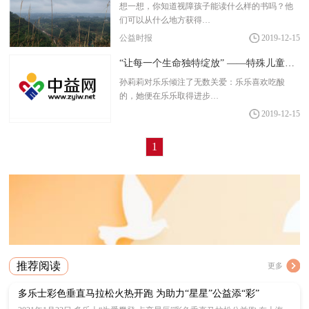
想一想，你知道视障孩子能读什么样的书吗？他
们可以从什么地方获得…
公益时报
2019-12-15
“让每一个生命独特绽放” ——特殊儿童融合教育实践扫描
孙莉莉对乐乐倾注了无数关爱：乐乐喜欢吃酸
的，她便在乐乐取得进步…
2019-12-15
1
推荐阅读
更多
多乐士彩色垂直马拉松火热开跑 为助力“星星”公益添“彩”