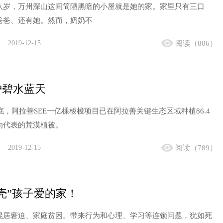
八岁，万州深山这间简陋黑暗的小屋就是她的家。家里只有三口
爸爸、还有她。然而，奶奶不
2019-12-15
阅读（806）
护碧水蓝天
年底，阿拉善SEE一亿棵梭梭项目已在阿拉善关键生态区域种植86.4
为代表的荒漠植被。
2019-12-15
阅读（789）
壳”孩子爱的家！
混居窘迫、家庭贫困。带来行为和心理、学习等连锁问题，犹如死