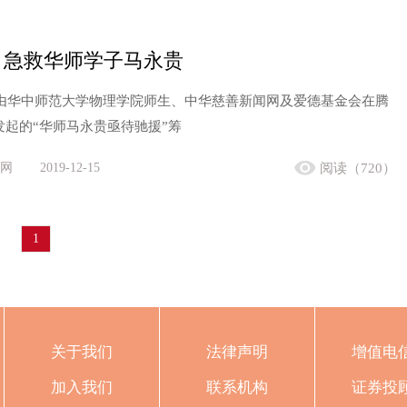
：急救华师学子马永贵
日，由华中师范大学物理学院师生、中华慈善新闻网及爱德基金会在腾
发起的“华师马永贵亟待驰援”筹
网
2019-12-15
阅读（720）
1
关于我们
法律声明
增值电
加入我们
联系机构
证券投