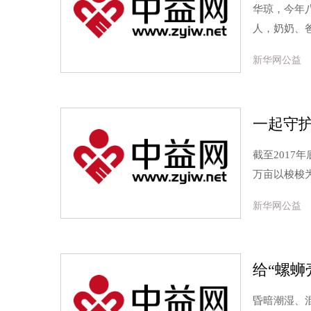
华琼，今年
人，奶奶、
新华网公益
一起守
截至2017
万亩以梭梭
新华网公益
给“螺蛳
昏暗潮湿、