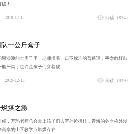
打破！
2019-12-15
阅读（834）
团队一公斤盒子
间黑漆漆的土房子里，老师操着一口不标准的普通话，手拿教杆敲
一脸严肃；也许是孩子们穿着破
2019-12-15
阅读（849）
子燃煤之急
时候，万玛老师总会带上孩子们去室外捡树枝，青海的冬季格外漫
些高寒的山区教学点燃煤存在