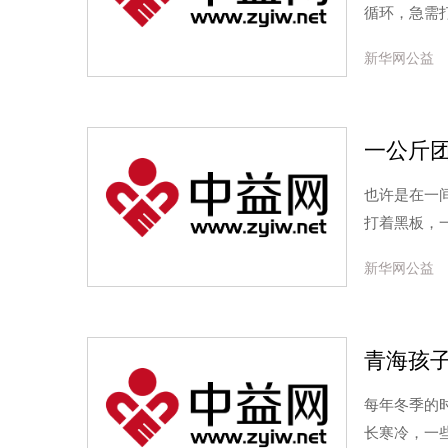
循环，急需
新华网公益
一公斤
也许是在一
打着黑板，
新华网公益
青海孩
每年冬季的
长寒冷，一