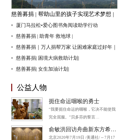
慈善募捐 | 帮助山里的孩子实现艺术梦想 |
厦门马拉松•爱心图书角阅读助学行动
慈善募捐 | 助青年 救地球 |
慈善募捐｜万人捐帮万家 让困难家庭过好年｜
慈善募捐| 困境大病救助计划|
慈善募捐| 女生加油计划|
公益人物
扼住命运咽喉的勇士
“我要扼住命运的咽喉，它决不能使我
完全屈服。”贝多芬的誓言…
俞敏洪回访舟曲新东方希望小学 十年持续帮扶为山区孩子点燃希望
北京2020年7月19日 /美通社/ -- 7月17