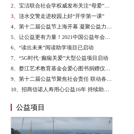
2、
宝洁联合社会学权威发布关注“母爱”公益白皮书
3、
涟水交警走进校园上好“开学第一课”
4、
第十二届公益节上海开幕 凝聚公益力量 益起向未来
5、
让公益更有力量！2021中国公益年会成功举行
6、
“读出未来”阅读助学项目已启动
7、
“5G时代･癫痫关爱”大型公益项目启动
8、
婺江艺术教育基金会爱心图书捐赠仪式在平乡县油召中学举行
9、
第十二届公益节聚焦社会责任 联动各界为爱发声
10、
招商信诺人寿用心公益16年 持续助捐守护健康童年
公益项目