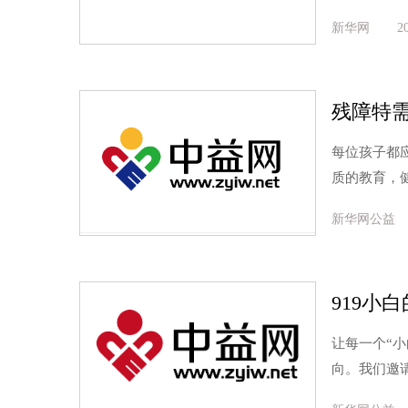
新华网
2
残障特
每位孩子都
质的教育，
新华网公益
919小
让每一个“
向。我们邀请