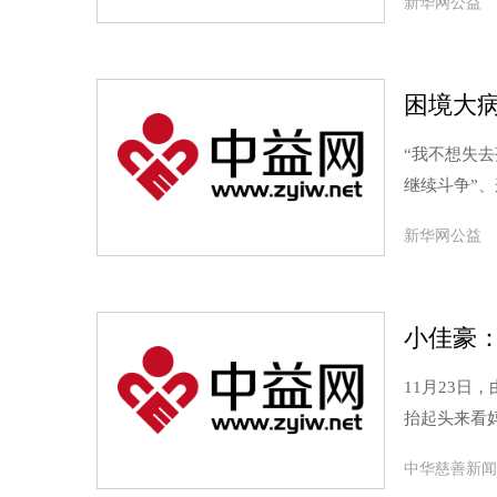
新华网公益
困境大
“我不想失去
继续斗争”
新华网公益
小佳豪
11月23
抬起头来看
中华慈善新闻